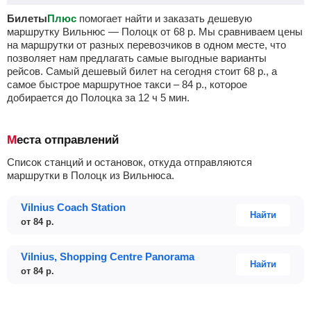
Билеты
Плюс
помогает найти и заказать дешевую
маршрутку Вильнюс — Полоцк от
68
р.
Мы сравниваем цены
на маршрутки от разных перевозчиков в одном месте, что
позволяет нам предлагать самые выгодные варианты
рейсов. Самый дешевый билет на сегодня стоит
68
р.
, а
самое быстрое маршрутное такси –
84
р.
, которое
добирается до Полоцка за 12
ч
5
мин
.
Места отправлений
Список станций и остановок, откуда отправляются
маршрутки в Полоцк из Вильнюса.
Vilnius Coach Station
Найти
от
84
р.
Vilnius, Shopping Centre Panorama
Найти
от
84
р.