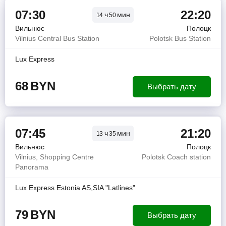
07:30
22:20
ч
мин
14
50
Вильнюс
Полоцк
Vilnius Central Bus Station
Polotsk Bus Station
Lux Express
68
BYN
Выбрать дату
07:45
21:20
ч
мин
13
35
Вильнюс
Полоцк
Vilnius, Shopping Centre
Polotsk Coach station
Panorama
Lux Express Estonia AS,SIA "Latlines"
79
BYN
Выбрать дату