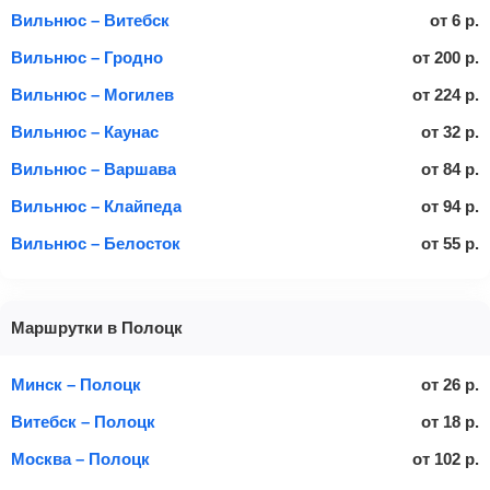
Вильнюс – Витебск
от
6
р.
Вильнюс – Гродно
от
200
р.
Вильнюс – Могилев
от
224
р.
Вильнюс – Каунас
от
32
р.
Вильнюс – Варшава
от
84
р.
Вильнюс – Клайпеда
от
94
р.
Вильнюс – Белосток
от
55
р.
Маршрутки в Полоцк
Минск – Полоцк
от
26
р.
Витебск – Полоцк
от
18
р.
Москва – Полоцк
от
102
р.