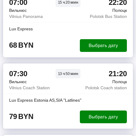
07:00
22:20
ч
мин
15
20
Вильнюс
Полоцк
Vilnius Panorama
Polotsk Bus Station
Lux Express
68
BYN
Выбрать дату
07:30
21:20
ч
мин
13
50
Вильнюс
Полоцк
Vilnius Coach Station
Polotsk Coach station
Lux Express Estonia AS,SIA "Latlines"
79
BYN
Выбрать дату