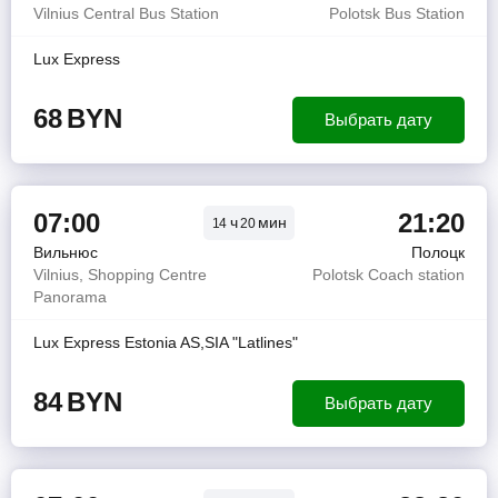
Vilnius Central Bus Station
Polotsk Bus Station
Lux Express
68
BYN
Выбрать дату
07:00
21:20
ч
мин
14
20
Вильнюс
Полоцк
Vilnius, Shopping Centre
Polotsk Coach station
Panorama
Lux Express Estonia AS,SIA "Latlines"
84
BYN
Выбрать дату