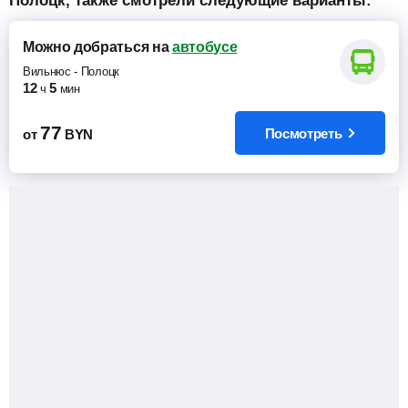
Полоцк, также смотрели следующие варианты:
Можно добраться
на
автобусе
Вильнюс
-
Полоцк
12
5
ч
мин
77
Посмотреть
от
BYN