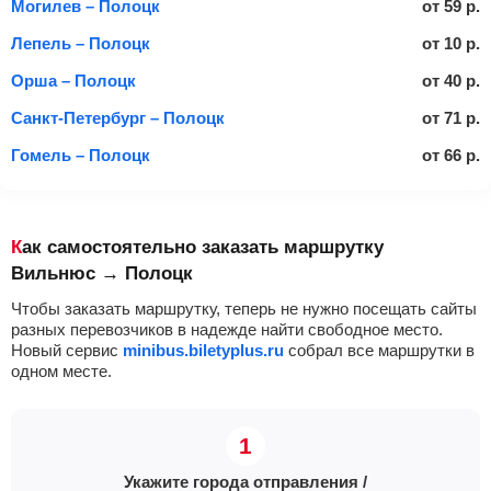
Могилев – Полоцк
от
59
р.
Лепель – Полоцк
от
10
р.
Орша – Полоцк
от
40
р.
Санкт-Петербург – Полоцк
от
71
р.
Гомель – Полоцк
от
66
р.
Как самостоятельно заказать маршрутку
Вильнюс → Полоцк
Чтобы заказать маршрутку, теперь не нужно посещать сайты
разных перевозчиков в надежде найти свободное место.
Новый сервис
minibus.biletyplus.ru
собрал все маршрутки в
одном месте.
Укажите города отправления /