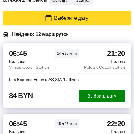
Ближайшие рейсы:
Сегодня
Завтра
Выберите дату
Найдено: 12 маршруток
06:45
21:20
ч
мин
14
35
Вильнюс
Полоцк
Vilnius Coach Station
Polotsk Coach station
Lux Express Estonia AS,SIA "Latlines"
84
BYN
Выбрать дату
06:45
22:20
ч
мин
15
35
Вильнюс
Полоцк