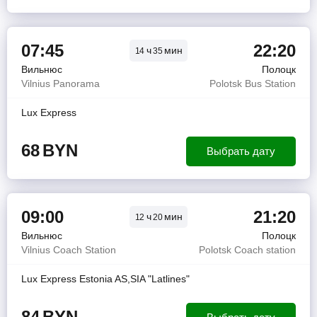
07:45
22:20
ч
мин
14
35
Вильнюс
Полоцк
Vilnius Panorama
Polotsk Bus Station
Lux Express
68
BYN
Выбрать дату
09:00
21:20
ч
мин
12
20
Вильнюс
Полоцк
Vilnius Coach Station
Polotsk Coach station
Lux Express Estonia AS,SIA "Latlines"
84
BYN