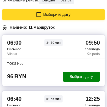
Ближайшие рейсы:
Сегодня
Завтра
Выберите дату
Найдено: 11 маршруток
06:00
09:50
ч
мин
3
50
Вильнюс
Клайпеда
Vilnius
Klaipėda
TOKS Neo
96
BYN
Выбрать дату
06:40
12:25
ч
мин
5
45
Вильнюс
Клайпеда