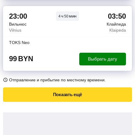
23:00
03:50
ч
мин
4
50
Вильнюс
Клайпеда
Vilnius
Klaipėda
TOKS Neo
99
BYN
Выбрать дату
Отправление и прибытие по местному времени.
Показать ещё