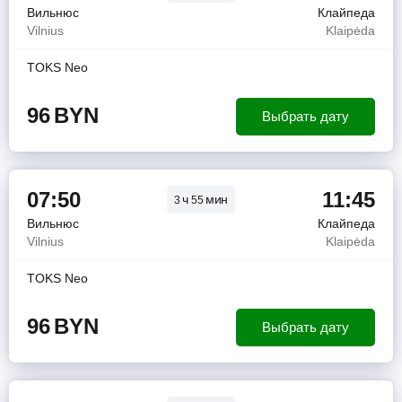
Вильнюс
Клайпеда
Vilnius
Klaipėda
TOKS Neo
96
BYN
Выбрать дату
07:50
11:45
ч
мин
3
55
Вильнюс
Клайпеда
Vilnius
Klaipėda
TOKS Neo
96
BYN
Выбрать дату