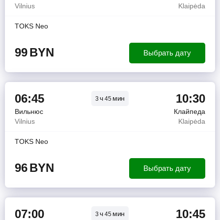
Vilnius
Klaipėda
TOKS Neo
99
BYN
Выбрать дату
06:45
10:30
ч
мин
3
45
Вильнюс
Клайпеда
Vilnius
Klaipėda
TOKS Neo
96
BYN
Выбрать дату
07:00
10:45
ч
мин
3
45