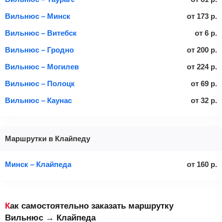
Вильнюс – Минск
от
173
р.
Вильнюс – Витебск
от
6
р.
Вильнюс – Гродно
от
200
р.
Вильнюс – Могилев
от
224
р.
Вильнюс – Полоцк
от
69
р.
Вильнюс – Каунас
от
32
р.
Маршрутки в Клайпеду
Минск – Клайпеда
от
160
р.
Как самостоятельно заказать маршрутку
Вильнюс → Клайпеда