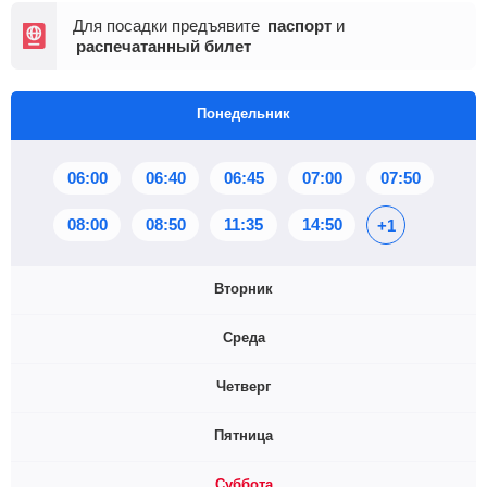
Для посадки предъявите
паспорт
и
распечатанный билет
Понедельник
06:00
06:40
06:45
07:00
07:50
08:00
08:50
11:35
14:50
+1
Вторник
Среда
06:00
06:40
06:45
07:00
07:50
Четверг
08:00
08:50
11:35
14:50
06:00
06:40
06:45
07:00
07:50
Пятница
Нет информации о расписании 😧
08:00
08:50
11:35
14:50
Суббота