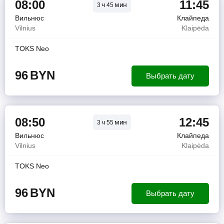
08:00
11:45
ч
мин
3
45
Вильнюс
Клайпеда
Vilnius
Klaipėda
TOKS Neo
96
BYN
Выбрать дату
08:50
12:45
ч
мин
3
55
Вильнюс
Клайпеда
Vilnius
Klaipėda
TOKS Neo
96
BYN
Выбрать дату