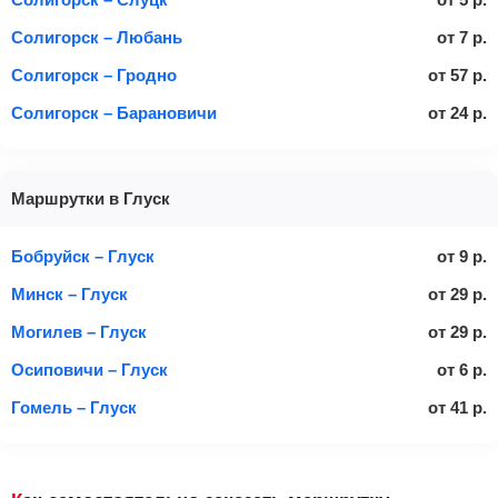
Солигорск – Любань
от
7
р.
Солигорск – Гродно
от
57
р.
Солигорск – Барановичи
от
24
р.
Маршрутки в Глуск
Бобруйск – Глуск
от
9
р.
Минск – Глуск
от
29
р.
Могилев – Глуск
от
29
р.
Осиповичи – Глуск
от
6
р.
Гомель – Глуск
от
41
р.