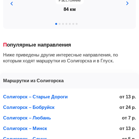
Расстояние
84 км
Популярные направления
Ниже приведены другие интересные направления, по
которым ходят маршрутки из Солигорска и в Глуск.
Маршрутки из Солигорска
Солигорск – Старые Дороги
от
13
р.
Солигорск – Бобруйск
от
24
р.
Солигорск – Любань
от
7
р.
Солигорск – Минск
от
13
р.
Солигорск – Слуцк
от
5
р.