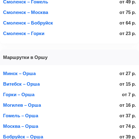
Смоленск – Гомель
от
49
р.
Смоленск – Москва
от
75
р.
Смоленск – Бобруйск
от
64
р.
Смоленск – Горки
от
23
р.
Маршрутки в Оршу
Минск – Орша
от
27
р.
Витебск – Орша
от
15
р.
Горки – Орша
от
7
р.
Могилев – Орша
от
16
р.
Гомель – Орша
от
37
р.
Москва – Орша
от
74
р.
Бобруйск – Орша
от
39
р.