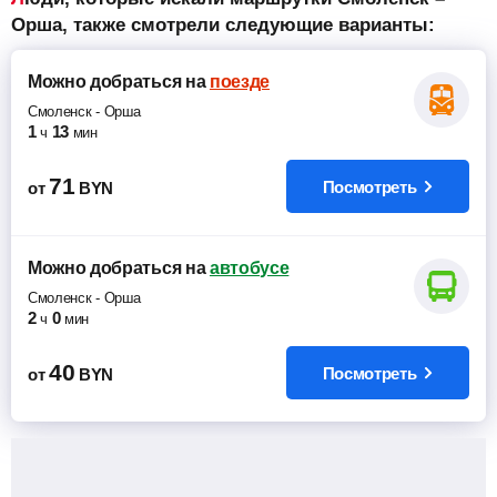
Орша, также смотрели следующие варианты:
Можно добраться
на
поезде
Смоленск
-
Орша
1
13
ч
мин
71
Посмотреть
от
BYN
Можно добраться
на
автобусе
Смоленск
-
Орша
2
0
ч
мин
40
Посмотреть
от
BYN