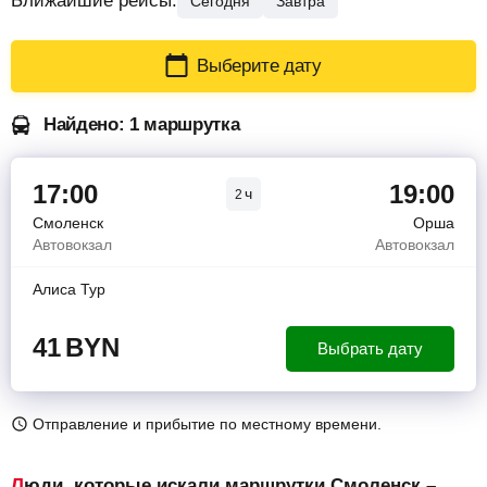
Ближайшие рейсы:
Сегодня
Завтра
Выберите дату
Найдено: 1 маршрутка
17:00
19:00
ч
2
Смоленск
Орша
Автовокзал
Автовокзал
Алиса Тур
41
BYN
Выбрать дату
Отправление и прибытие по местному времени.
Люди, которые искали маршрутки Смоленск –