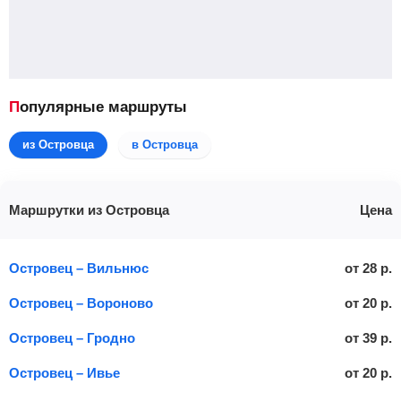
Популярные маршруты
из Островца
в Островца
Маршрутки из Островца
Цена
Островец – Вильнюс
от
28
р.
Островец – Вороново
от
20
р.
Островец – Гродно
от
39
р.
Островец – Ивье
от
20
р.