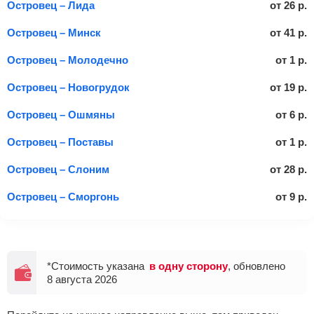
Островец – Лида
от
26
р.
Островец – Минск
от
41
р.
Островец – Молодечно
от
1
р.
Островец – Новогрудок
от
19
р.
Островец – Ошмяны
от
6
р.
Островец – Поставы
от
1
р.
Островец – Слоним
от
28
р.
Островец – Сморгонь
от
9
р.
*Стоимость указана
в одну сторону
, обновлено
8 августа 2026