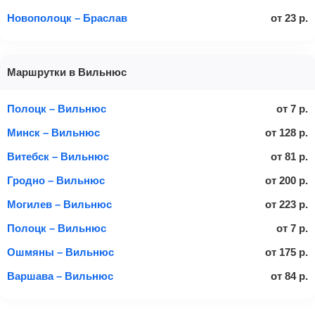
Новополоцк – Браслав
от
23
р.
Маршрутки в Вильнюс
Полоцк – Вильнюс
от
7
р.
Минск – Вильнюс
от
128
р.
Витебск – Вильнюс
от
81
р.
Гродно – Вильнюс
от
200
р.
Могилев – Вильнюс
от
223
р.
Полоцк – Вильнюс
от
7
р.
Ошмяны – Вильнюс
от
175
р.
Варшава – Вильнюс
от
84
р.