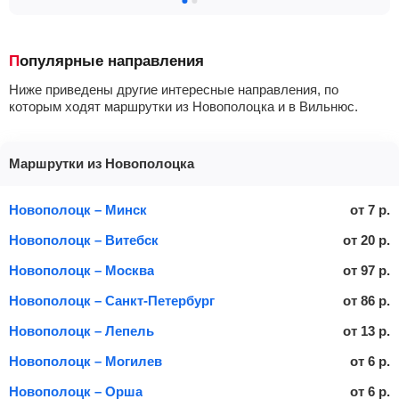
Популярные направления
Ниже приведены другие интересные направления, по
которым ходят маршрутки из Новополоцка и в Вильнюс.
Маршрутки из Новополоцка
Новополоцк – Минск
от
7
р.
Новополоцк – Витебск
от
20
р.
Новополоцк – Москва
от
97
р.
Новополоцк – Санкт-Петербург
от
86
р.
Новополоцк – Лепель
от
13
р.
Новополоцк – Могилев
от
6
р.
Новополоцк – Орша
от
6
р.