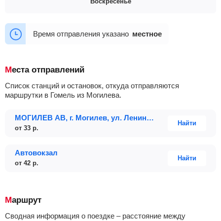
Воскресенье
12:00
13:15
14:10
15:00
+3
06:20
06:50
07:45
08:00
10:00
11:10
12:00
13:15
15:00
+2
06:50
08:00
10:00
11:10
12:00
Время отправления указано
местное
13:15
14:10
15:00
16:00
+3
Места отправлений
Список станций и остановок, откуда отправляются
маршрутки в Гомель из Могилева.
МОГИЛЕВ АВ, г. Могилев, ул. Ленинская 93, Беларусь
Найти
от
33
р.
Автовокзал
Найти
от
42
р.
Маршрут
Сводная информация о поездке – расстояние между