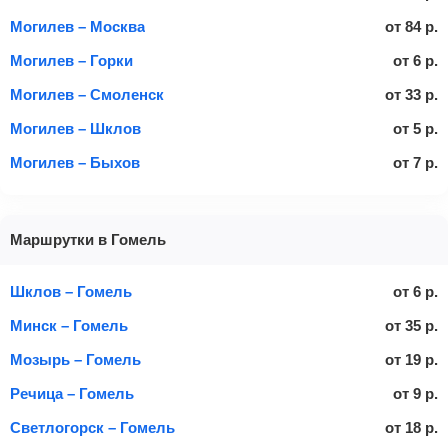
Могилев – Москва
от
84
р.
Могилев – Горки
от
6
р.
Могилев – Смоленск
от
33
р.
Могилев – Шклов
от
5
р.
Могилев – Быхов
от
7
р.
Маршрутки в Гомель
Шклов – Гомель
от
6
р.
Минск – Гомель
от
35
р.
Мозырь – Гомель
от
19
р.
Речица – Гомель
от
9
р.
Светлогорск – Гомель
от
18
р.