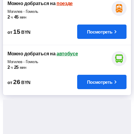
Можно добраться
на
поезде
Могилев
-
Гомель
2
45
ч
мин
15
Посмотреть
от
BYN
Можно добраться
на
автобусе
Могилев
-
Гомель
2
25
ч
мин
26
Посмотреть
от
BYN