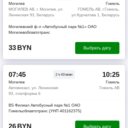
Могилев
Гомель
МОГИЛЕВ АВ, г. Могилев, ул.
ГОМЕЛЬ АВ, г.Гомель,
Ленинская 93, Беларусь
ул.Курчатова 1, Беларусь
Могилевский ф-л «Автобусный парк №1» ОАО
Могилевоблавтотранс
33
BYN
Выбрать дату
07:45
10:25
ч
мин
2
40
Могилев
Гомель
Автовокзал, ул. Ленинская
Гомель АВ
93, платформа 6
BS Филиал Автобусный парк №1 ОАО
Гомельоблавтотранс (УНП 401162375)
26
BYN
Выбрать дату