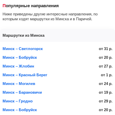
Популярные направления
Ниже приведены другие интересные направления, по
которым ходят маршрутки из Минска и в Паричей.
Маршрутки из Минска
Минск – Светлогорск
от
31
р.
Минск – Бобруйск
от
20
р.
Минск – Жлобин
от
27
р.
Минск – Красный Берег
от
1
р.
Минск – Могилев
от
24
р.
Минск – Барановичи
от
19
р.
Минск – Гродно
от
29
р.
Минск – Бобруйск
от
20
р.