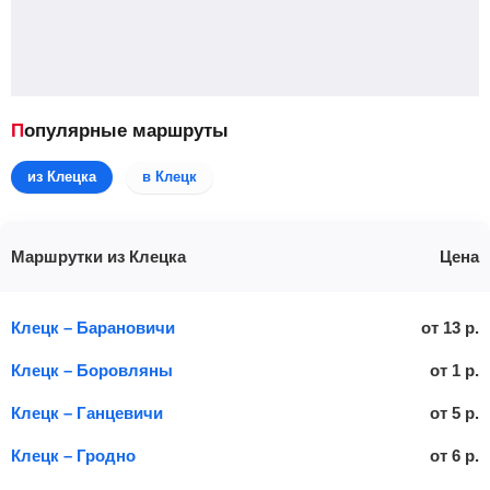
Популярные маршруты
из Клецка
в Клецк
Маршрутки из Клецка
Цена
Клецк – Барановичи
от
13
р.
Клецк – Боровляны
от
1
р.
Клецк – Ганцевичи
от
5
р.
Клецк – Гродно
от
6
р.