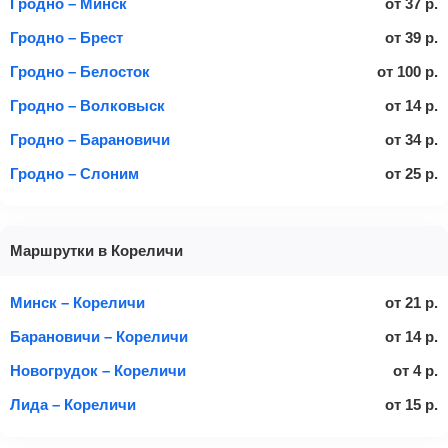
Гродно – Минск
от
37
р.
Гродно – Брест
от
39
р.
Гродно – Белосток
от
100
р.
Гродно – Волковыск
от
14
р.
Гродно – Барановичи
от
34
р.
Гродно – Слоним
от
25
р.
Маршрутки в Кореличи
Минск – Кореличи
от
21
р.
Барановичи – Кореличи
от
14
р.
Новогрудок – Кореличи
от
4
р.
Лида – Кореличи
от
15
р.