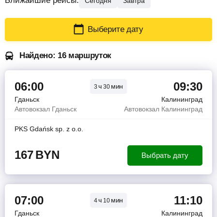
Ближайшие рейсы:
Сегодня
Завтра
Выберите дату
Найдено: 16 маршруток
06:00
09:30
ч
мин
3
30
Гданьск
Калининград
Автовокзал Гданьск
Автовокзал Калининград
PKS Gdańsk sp. z o.o.
167
BYN
Выбрать дату
07:00
11:10
ч
мин
4
10
Гданьск
Калининград