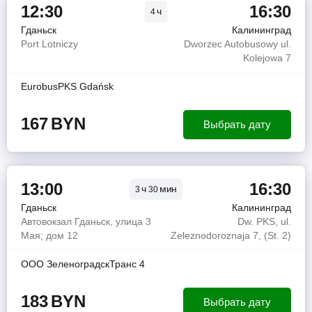
12:30
16:30
ч
4
Гданьск
Калининград
Port Lotniczy
Dworzec Autobusowy ul.
Kolejowa 7
EurobusPKS Gdańsk
167
BYN
Выбрать дату
13:00
16:30
ч
мин
3
30
Гданьск
Калининград
Автовокзал Гданьск, улица 3
Dw. PKS, ul.
Мая; дом 12
Zeleznodoroznaja 7, (St. 2)
ООО ЗеленоградскТранс 4
183
BYN
Выбрать дату