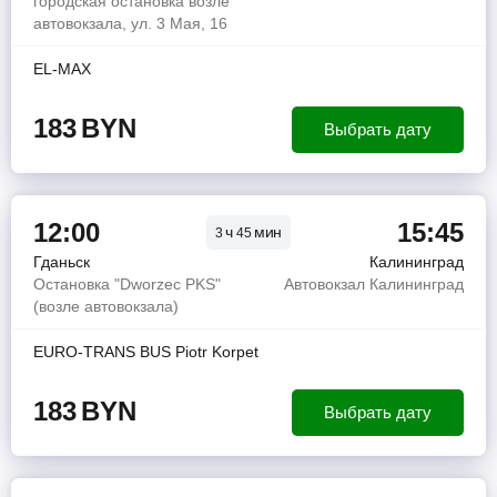
городская остановка возле
автовокзала, ул. 3 Мая, 16
EL-MAX
183
BYN
Выбрать дату
12:00
15:45
ч
мин
3
45
Гданьск
Калининград
Остановка "Dworzec PKS"
Автовокзал Калининград
(возле автовокзала)
EURO-TRANS BUS Piotr Korpet
183
BYN
Выбрать дату