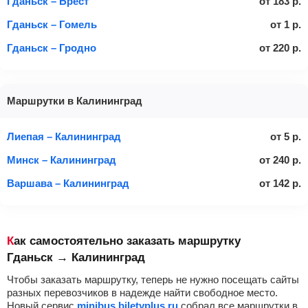
Гданьск – Брест
от
183
р.
Гданьск – Гомель
от
1
р.
Гданьск – Гродно
от
220
р.
Маршрутки в Калининград
Лиепая – Калининград
от
5
р.
Минск – Калининград
от
240
р.
Варшава – Калининград
от
142
р.
Как самостоятельно заказать маршрутку
Гданьск → Калининград
Чтобы заказать маршрутку, теперь не нужно посещать сайты
разных перевозчиков в надежде найти свободное место.
Новый сервис
minibus.biletyplus.ru
собрал все маршрутки в