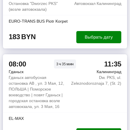
Остановка "Dworzec PKS"
Автовокзал Калининград
(возле автовокзала)
EURO-TRANS BUS Piotr Korpet
183
BYN
Выбрать дату
08:00
11:35
ч
мин
3
35
Гданьск
Калининград
Гданьск автобусная
Dw. PKS, ul.
остановка АВ , ул. 3 Мая, 12,
Zeleznodoroznaja 7, (St. 2)
ПОЛЬША | Поморское
воеводство | повят Гданьск |
городская остановка возле
автовокзала, ул. 3 Мая, 16
EL-MAX