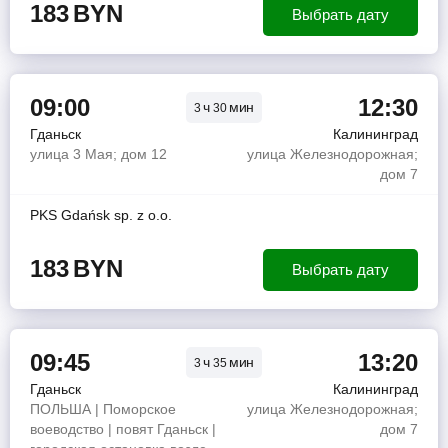
183
BYN
Выбрать дату
09:00
12:30
ч
мин
3
30
Гданьск
Калининград
улица 3 Мая; дом 12
улица Железнодорожная;
дом 7
PKS Gdańsk sp. z o.o.
183
BYN
Выбрать дату
09:45
13:20
ч
мин
3
35
Гданьск
Калининград
ПОЛЬША | Поморское
улица Железнодорожная;
воеводство | повят Гданьск |
дом 7