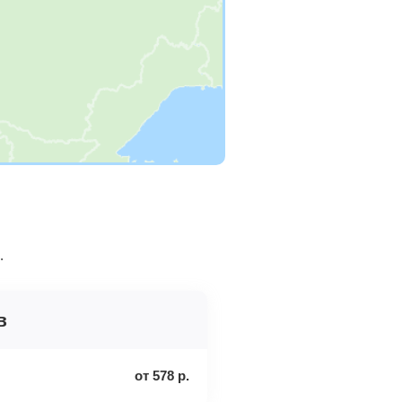
.
в
от
578
р.