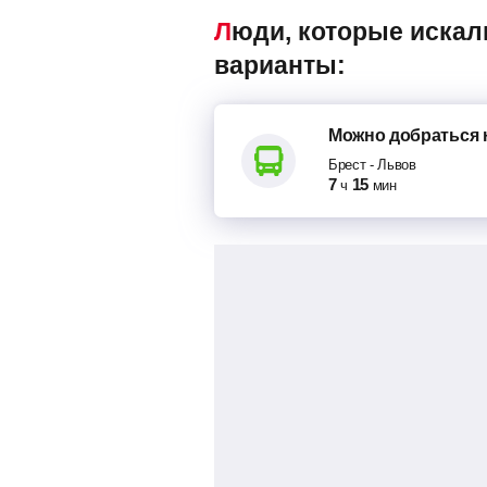
Люди, которые искали маршрутки Брест – Львов, также смотрели следующие
варианты:
Можно добраться
Брест
-
Львов
7
15
ч
мин