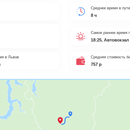
Среднее время в пути
8 ч
Самое раннее время 
18:25, Автовокза
ия в Львов
Средняя стоимость б
в
757
р