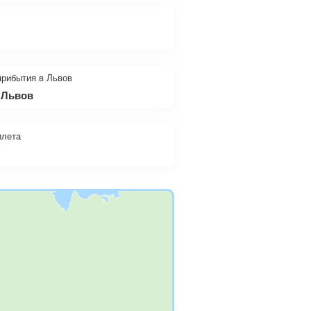
прибытия в Львов
л Львов
илета