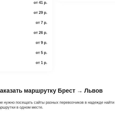
от
41
р.
от
29
р.
от
7
р.
от
26
р.
от
9
р.
от
5
р.
от
1
р.
 заказать маршрутку Брест → Львов
не нужно посещать сайты разных перевозчиков в надежде найти
ршрутки в одном месте.