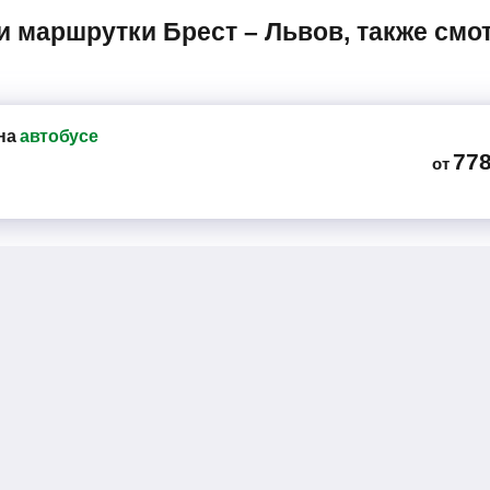
на
автобусе
77
от