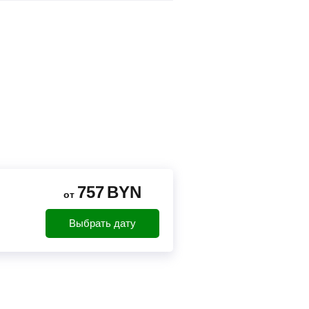
757
BYN
от
Выбрать дату