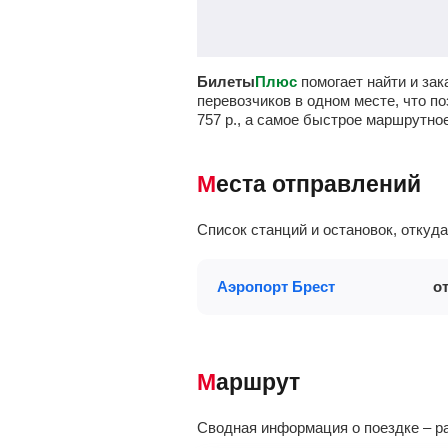
Билеты
Плюс
помогает найти и за
перевозчиков в одном месте, что п
757
р.
, а самое быстрое маршрутно
Места отправлений
Список станций и остановок, отку
Аэропорт Брест
о
Маршрут
Сводная информация о поездке – ра