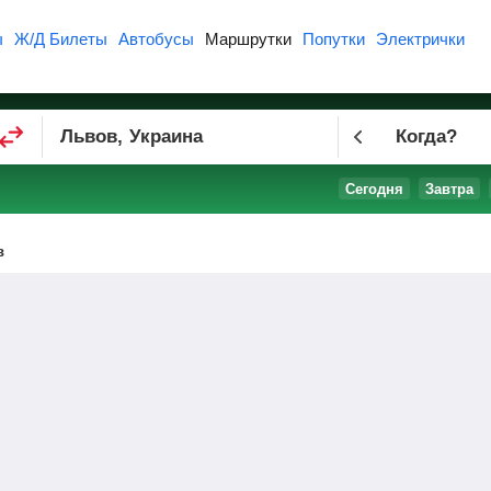
ы
Ж/Д Билеты
Автобусы
Маршрутки
Попутки
Электрички
Когда?
Сегодня
Завтра
в