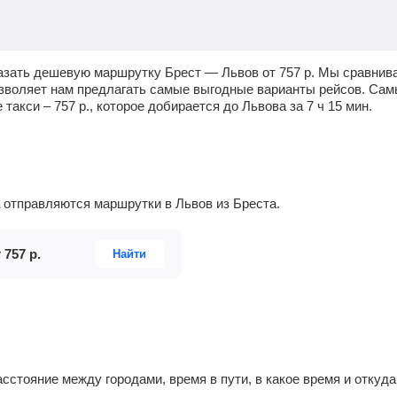
казать дешевую маршрутку Брест — Львов от
757
р.
Мы сравнива
озволяет нам предлагать самые выгодные варианты рейсов. Сам
е такси –
757
р.
, которое добирается до Львова за 7
ч
15
мин
.
да отправляются маршрутки в Львов из Бреста.
т
757
р.
Найти
сстояние между городами, время в пути, в какое время и откуд