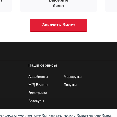
 /
Выберите
билет
Заказать билет
Наши сервисы
Авиабилеты
Маршрутки
Ж/Д Билеты
Попутки
Электрички
Автобусы
льзуем cookies, чтобы делать поиск билетов удобнее.
ив Трэвел Текнолоджиз». Все права защищены. Покупка билетов на маршрутк