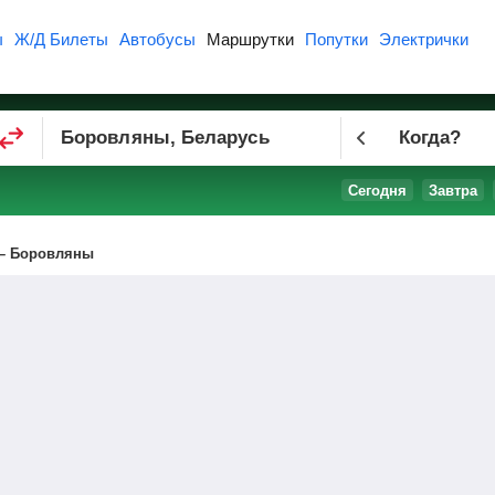
ы
Ж/Д Билеты
Автобусы
Маршрутки
Попутки
Электрички
Когда?
Сегодня
Завтра
 – Боровляны