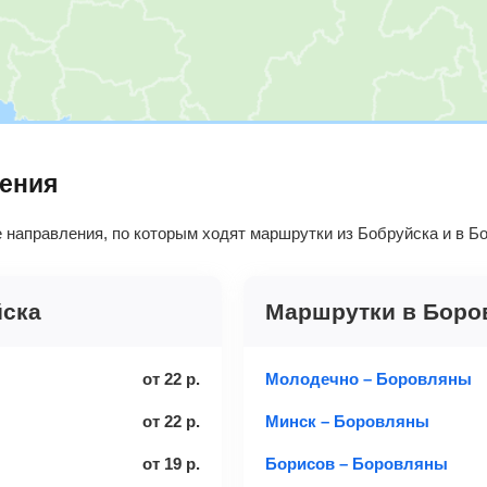
ления
 направления, по которым ходят маршрутки из Бобруйска и в Б
йска
Маршрутки в Боро
от
22
р.
Молодечно – Боровляны
от
22
р.
Минск – Боровляны
от
19
р.
Борисов – Боровляны