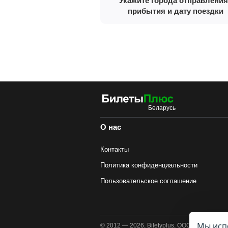
Укажите города отправления
прибытия и дату поездки
О нас
Контакты
Политика конфиденциальности
Пользовательское соглашение
Мы испо
© 2012 — 2026, Biletyplus, ООО «Инновэйт