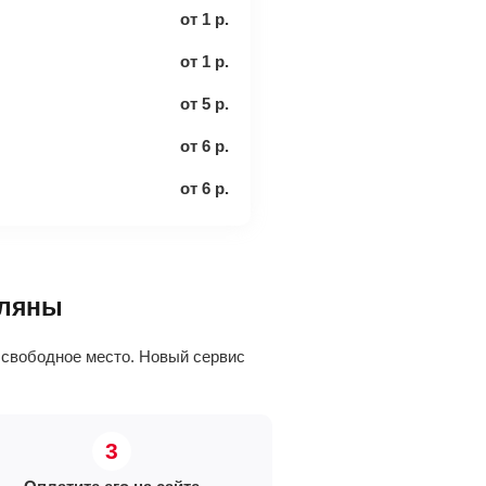
от
1
р.
от
1
р.
от
5
р.
от
6
р.
от
6
р.
вляны
 свободное место. Новый сервис