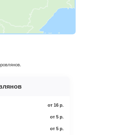
оровлянов.
влянов
от
16
р.
от
5
р.
от
5
р.